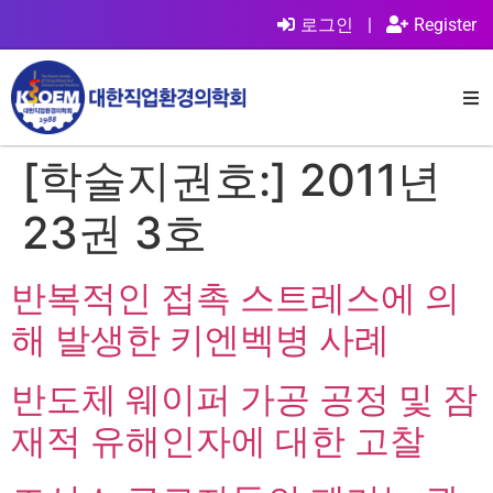
로그인
|
Register
[학술지권호:]
2011년
23권 3호
반복적인 접촉 스트레스에 의
해 발생한 키엔벡병 사례
반도체 웨이퍼 가공 공정 및 잠
재적 유해인자에 대한 고찰