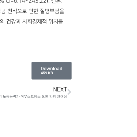
I=6.14~243.22). 결론:
빵공 천식으로 인한 질병부담을
자의 건강과 사회경제적 위치를
Download
459 KB
NEXT
의 노동능력과 직무스트레스 요인 간의 관련성