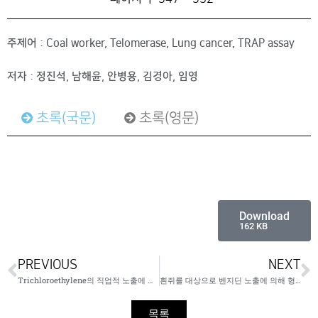
주제어 : Coal worker, Telomerase, Lung cancer, TRAP assay
저자 : 정진석, 남해윤, 안병용, 김경아, 임영
초록(국문)
초록(영문)
Download
162 KB
PREVIOUS
NEXT
Trichloroethylene의 직업적 노출에 의한 독성간염 및 박탈성 피부염 1례
흰쥐를 대상으로 벤지딘 노출에 의해 형성된 혈장 단백질 부가체의 생물학적모니터링 적용과 에탄올과 phenobarbital이 미치는 영향
목록