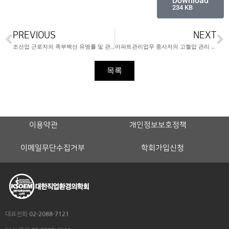
Download
234 KB
PREVIOUS
NEXT
조선업 근로자의 족부백선 유병률 및 관련 요인
아파트관리업무 종사자의 고혈압 관리 효과 및 관련 요인
목록
이용약관
개인정보보호정책
이메일무단수집거부
학회가입신청
대표전화
02-2088-7121