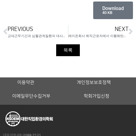
Download
40 KB
PREVIOUS
NEXT
교대근무기간과 심혈관계질환의 대사성 위험요인
레이온회사 퇴직근로자에서 이황화탄소에 의한 건강영향평가
목록
이용약관
개인정보보호정책
이메일무단수집거부
학회가입신청
대표전화
02-2088-7121