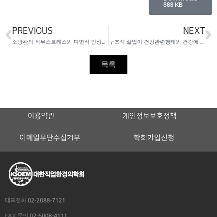
383 KB
PREVIOUS
NEXT
소방관의 직무스트레스와 다면적 인성검사의 연관성
구조적 실업이 건강관련행태와 건강에 미치는 영향
목록
이용약관
개인정보보호정책
이메일무단수집거부
학회가입신청
대표전화
02-2088-7121
FAX 문의
02-6008-4111