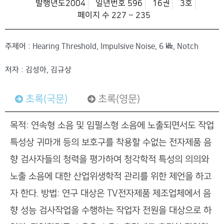
발행년도2004
일년번호 596
16권
3호
페이지 수 227 ~ 235
주제어 : Hearing Threshold, Impulsive Noise, 6 ㎑, Notch
저자 : 김성아, 김규상
초록(국문)
초록(영문)
목적: 연속형 소음 및 임펄스형 소음에 노출되면서도 작업
특성상 귀마개 등의 보호구를 착용할 수없는 전자제품 음
향 검사자들의 청력을 평가하여 청각학적 특성의 의의와
노출 소음에 대한 산업위생학적 관리를 위한 제언을 하고
자 한다. 방법: 연구 대상은 TV전자제품 제조업체에서 음
향 성능 검사작업을 수행하는 작업자 전원을 대상으로 하