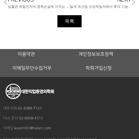
심혈관 위험인자의 청력손실에 미치는 영향
일개 조선업 도장작업자에서 후각 기능에 관한 연구
목록
이용약관
개인정보보호정책
이메일무단수집거부
학회가입신청
대표전화
02-2088-7121
FAX 문의
02-6008-4111
이메일
ksoem01@naver.com