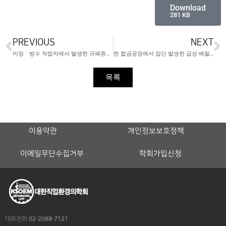
Download
281 KB
PREVIOUS
NEXT
미장ㆍ방수 작업자에서 발생한 규폐증과 폐암 증례
한 합금공장에서 집단 발생한 급성 베릴륨 질환
목록
이용약관
개인정보보호정책
이메일무단수집거부
학회가입신청
대표전화
02-2088-7121