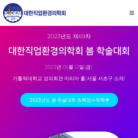
2023년도 제69차
대한직업환경의학회 봄 학술대회
2023년 05월 12일(금)
가톨릭대학교 성의회관 마리아 홀(서울 서초구 소재)
2023년도 봄 학술대회 초록접수목록