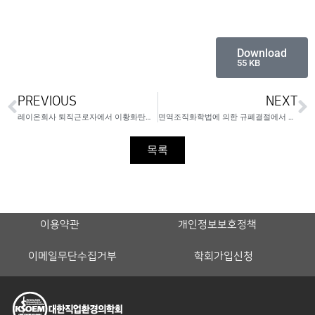
Download
55 KB
PREVIOUS
NEXT
레이온회사 퇴직근로자에서 이황화탄소에 의한 건강영향평가
면역조직화학법에 의한 규폐결절에서 혈장 응고인자 ⅩⅢ, 트랜스글루타미네이스 3 및 Nε-(γ-glutamyl) lysine 교차결합의 증명
목록
이용약관
개인정보보호정책
이메일무단수집거부
학회가입신청