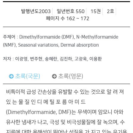
발행년도2003
일년번호 550
15권
2호
페이지 수 162 ~ 172
주제어 : Dimethylformamide (DMF), N-Methylformamide
(NMF), Seasonal variations, Dermal absorption
저자 : 이광영, 변주현, 송혜란, 김진하, 고광욱, 이용환
초록(국문)
초록(영문)
비특이적 급성 간손상을 유발할 수 있는 것으로 알 려 져
있 는 물 질 인 디 메 틸 포 름 아 미 드
(Dimethylformamide, DMF)는 무색이며 암모니 아와
유사한 냄새가 나고, 극성 및 비극성물질에 잘 녹으며, 수
지류에 대한 용해성이 뛰어난 성질을 가 지고 있는 유기용