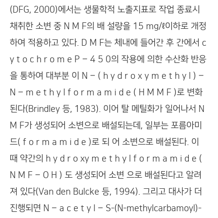
(DFG, 2000)에서는 생물학적 노출지표로 작업 종료시
채취한 소변 중 N M F의 배 설량을 15 mg/ℓ이하로 개정
하여 적용하고 있다. D M F는 체내에 들어간 후 간에서 c
y t o c h r o m e P – 4 5 0의 작용에 의한 수산화 반응
을 통하여 대부분 이 N – ( h y d r o x y m e t h y l ) –
N – m e t h y l f o r m a m i d e ( H M M F )로 변화
된다(Brindley 등, 1983). 이어 탈 메틸화가 일어나서 N
M F가 생성되어 소변으로 배설되는데, 일부는 포름아미
드( f o r m a m i d e )로 되 어 소변으로 배설된다. 이
때 약간의 h y d r o xy m e t h y l f o r m a m i d e (
N M F – O H ) 도 생성되어 소변 으로 배설된다고 알려
져 있다(Van den Bulcke 등, 1994). 그리고 대사가 더
진행되면 N – a c e t y l – S-(N-methylcarbamoyl)-