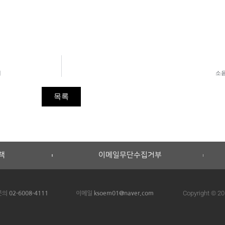
대
소음
목록
책
이메일무단수집거부
Copyright © 20
 문의
02-6008-4111
이메일
ksoem01@naver.com