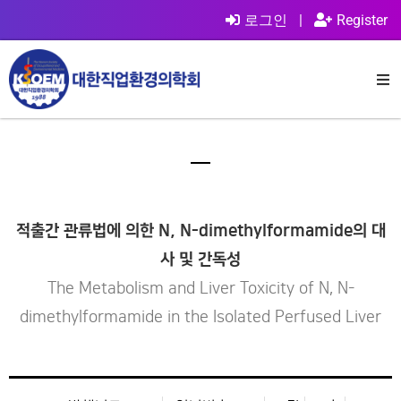
로그인
|
Register
적출간 관류법에 의한 N, N-dimethylformamide의 대
사 및 간독성
The Metabolism and Liver Toxicity of N, N-
dimethylformamide in the Isolated Perfused Liver