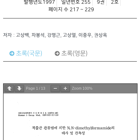
발행년도1997
일년번호 255
9권
2호
페이지 수 217 ~ 229
저자 : 고상백, 차봉석, 강명근, 고상열, 이중우, 권상옥
초록(국문)
초록(영문)
Page
1
/
13
Zoom
100%