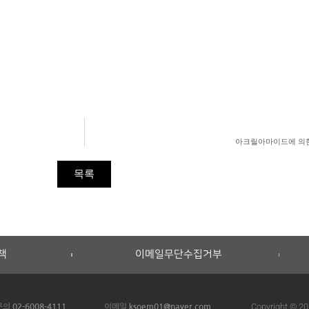
아크릴아마이드에 의한
목록
책
이메일무단수집거부
Copyright © 20
 문의
02-6008-4111
이메일
ksoem01@naver.com