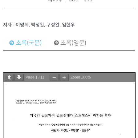
저자 : 이명희, 박정일, 구정완, 임현우
초록(국문)
초록(영문)
Page
1
/
11
Zoom
100%