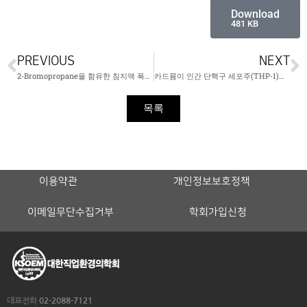
Download
481 KB
PREVIOUS
NEXT
2-Bromopropane을 함유한 침지액 폭로 근로자들의 신경정신증상
카드뮴이 인간 단핵구 세포주(THP-1)에서 cytokine 유전자 발현에 미치는 영향
목록
이용약관
개인정보보호정책
이메일무단수집거부
학회가입신청
대표전화
02-2088-7121