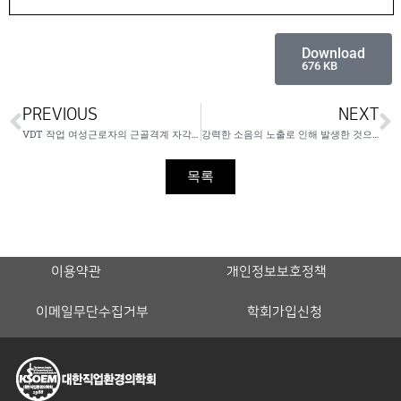
Download
676 KB
PREVIOUS
NEXT
VDT 작업 여성근로자의 근골격계 자각증상과 다면적인성검사(MMPI)의 임상척도들과의 연관성
강력한 소음의 노출로 인해 발생한 것으로 추정되는 돌발성 난청 2례
목록
이용약관
개인정보보호정책
이메일무단수집거부
학회가입신청