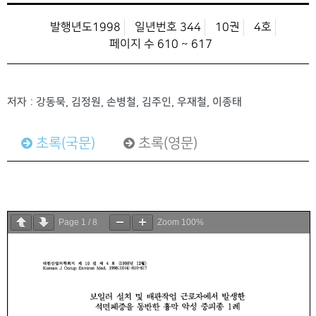
발행년도1998
일년번호 344
10권
4호
페이지 수 610 ~ 617
저자 : 강동묵, 김정원, 손병철, 김주인, 우재철, 이종태
초록(국문)
초록(영문)
Page
1
/
8
Zoom
100%