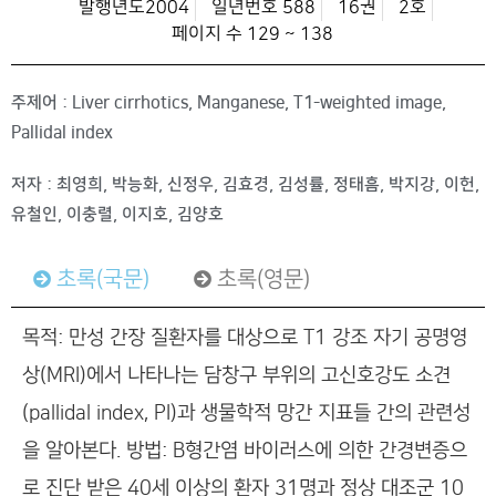
발행년도2004
일년번호 588
16권
2호
페이지 수 129 ~ 138
주제어 : Liver cirrhotics, Manganese, T1-weighted image,
Pallidal index
저자 : 최영희, 박능화, 신정우, 김효경, 김성률, 정태흠, 박지강, 이헌,
유철인, 이충렬, 이지호, 김양호
초록(국문)
초록(영문)
목적: 만성 간장 질환자를 대상으로 T1 강조 자기 공명영
상(MRI)에서 나타나는 담창구 부위의 고신호강도 소견
(pallidal index, PI)과 생물학적 망간 지표들 간의 관련성
을 알아본다. 방법: B형간염 바이러스에 의한 간경변증으
로 진단 받은 40세 이상의 환자 31명과 정상 대조군 10