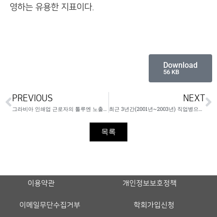
영하는 유용한 지표이다.
Download
56 KB
PREVIOUS
NEXT
그라비아 인쇄업 근로자의 톨루엔 노출수준과 신경행동기능 평가
최근 3년간(2001년~2003년) 직업병으로 요양승인된 질병의 특성
목록
이용약관
개인정보보호정책
이메일무단수집거부
학회가입신청