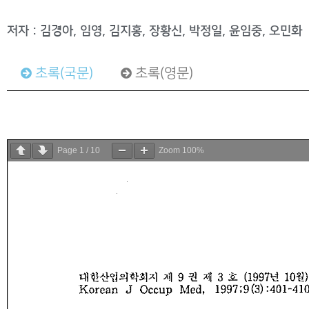
저자 : 김경아, 임영, 김지홍, 장황신, 박정일, 윤임중, 오민화
초록(국문)
초록(영문)
Page
1
/
10
Zoom
100%