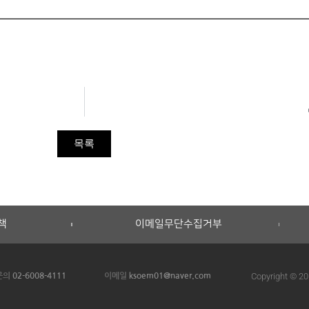
목록
책
이메일무단수집거부
Copyright © 20
 문의
02-6008-4111
이메일
ksoem01@naver.com