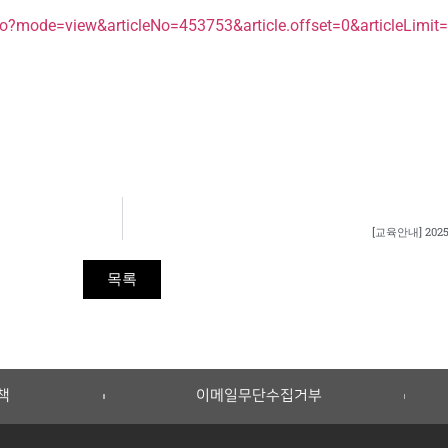
.do?mode=view&articleNo=453753&article.offset=0&articleLimit
[교육안내] 2
목록
책
이메일무단수집거부