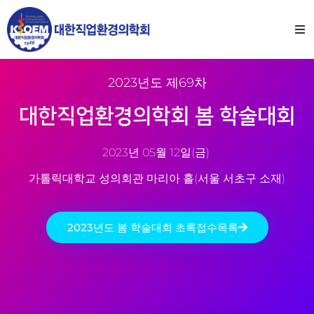
2023년도 제69차
대한직업환경의학회 봄 학술대회
2023년 05월 12일(금)
가톨릭대학교 성의회관 마리아 홀(서울 서초구 소재)
2023년도 봄 학술대회 초록접수목록