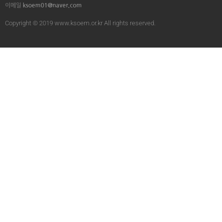
이메일
ksoem01@naver.com
Copyright © 2019 www.ksoem.or.kr All rights reserved.