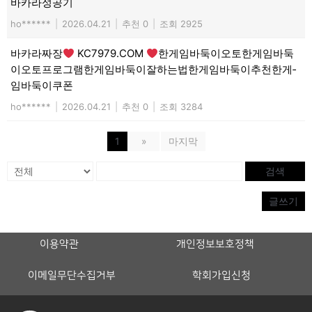
바­카라성공기
ho******
|
2026.04.21
|
추천 0
|
조회 2925
바­카라짜장
KC7979.COM
한게­임바­둑이오토한게­임바­둑
이오토프로그램한게­임바­둑이잘하는법한게­임바­둑이추천한게­
임바­둑이쿠­폰
ho******
|
2026.04.21
|
추천 0
|
조회 3284
1
»
마지막
검색
글쓰기
이용약관
개인정보보호정책
이메일무단수집거부
학회가입신청