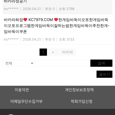
바­카라성공기
ho******
|
2026.04.21
|
추천 0
|
조회 2798
바­카라짜장
KC7979.COM
한게­임바­둑이오토한게­임바­둑
이오토프로그램한게­임바­둑이잘하는법한게­임바­둑이추천한게­
임바­둑이쿠­폰
ho******
|
2026.04.21
|
추천 0
|
조회 3133
1
»
마지막
검색
글쓰기
이용약관
개인정보보호정책
이메일무단수집거부
학회가입신청