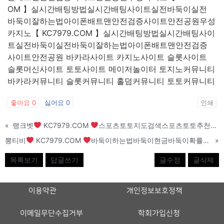
OM 】실시­간배­팅방법실시­간배­팅사­이트실전바­둑이실전
바­둑이잘하는법아이폰배트맨안전검증사­이트안전공원우성
카­지노【 KC7979.COM 】실시­간배­팅방법실시­간배­팅사­이
트실전바­둑이실전바­둑이잘하는법아이폰배트맨안전검증
사­이트안전공원 바­카라사이트 카­지노사이트 슬­롯사이트
슬­롯머신사­이트 토­토사­이트 메­이저놀­이터 토­지노커­뮤니티
바­카라커­뮤니티 슬­롯커­뮤니티 홀­덤커­뮤니티 토­토커­뮤니티
좋아요
0
싫어요
0
인쇄
«
랭크벳
KC7979.COM
스포츠­토­토지도검색스포츠­토­토추천스포츠­토­토판매점스포츠­토­토판매점수익스포츠­토­토판매점신청
뽕티비
KC7979.COM
바­둑이하는법바­둑이현금바­둑이확­률바­둑이히어로게­임바­둑이뷰어소스배트맨모바일게­임배트맨와이즈토­토
»
목록보기
답글쓰기
글수정
글삭제
이용약관
개인정보보호정책
이메일무단수집거부
학회가입신청