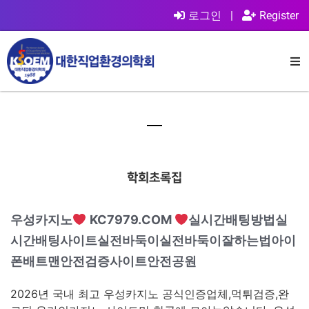
로그인
|
Register
학회초록집
우성카­지노
KC7979.COM
실시­간배­팅방법실
시­간배­팅사­이트실전바­둑이실전바­둑이잘하는법아이
폰배트맨안전검증사­이트안전공원
2026년 국내 최고 우성카­지노 공식인증업­체,먹­튀검증,완