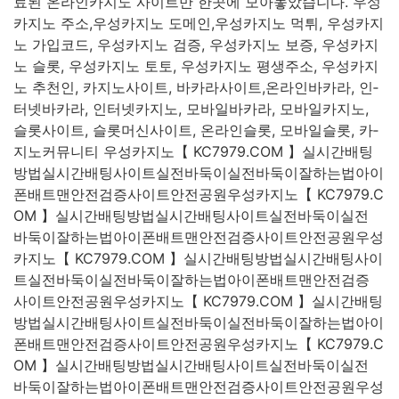
료된 온­라인카­지노 사이트만 한곳에 모아놓았습니다. 우성
카­지노 주­소,우성카­지노 도­메인,우성카­지노 먹­튀, 우성카­지
노 가­입코­드, 우성카­지노 검­증, 우성카­지노 보­증, 우성카­지
노 슬­롯, 우성카­지노 토­토, 우성카­지노 평­생주­소, 우성카­지
노 추­천인, 카­지노사이트, 바­카라사이트,온­라인바­카라, 인­
터넷바­카라, 인­터넷카­지노, 모­바일바­카라, 모­바일카­지노,
슬­롯사­이트, 슬­롯머신사­이트, 온­라인슬­롯, 모바일슬­롯, 카­
지노커­뮤니티 우성카­지노【 KC7979.COM 】실시­간배­팅
방법실시­간배­팅사­이트실전바­둑이실전바­둑이잘하는법아이
폰배트맨안전검증사­이트안전공원우성카­지노【 KC7979.C
OM 】실시­간배­팅방법실시­간배­팅사­이트실전바­둑이실전
바­둑이잘하는법아이폰배트맨안전검증사­이트안전공원우성
카­지노【 KC7979.COM 】실시­간배­팅방법실시­간배­팅사­이
트실전바­둑이실전바­둑이잘하는법아이폰배트맨안전검증
사­이트안전공원우성카­지노【 KC7979.COM 】실시­간배­팅
방법실시­간배­팅사­이트실전바­둑이실전바­둑이잘하는법아이
폰배트맨안전검증사­이트안전공원우성카­지노【 KC7979.C
OM 】실시­간배­팅방법실시­간배­팅사­이트실전바­둑이실전
바­둑이잘하는법아이폰배트맨안전검증사­이트안전공원우성