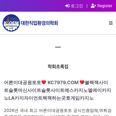
로그인
|
Register
학회초록집
어른이대공원토­토
KC7979.COM
블­랙잭사­이
트슬­롯머신사­이트슬­롯사­이트예스카­지노엘에이카­지
노LA카지자이언트랙잭하는곳호게­임카­지노
2026년 국내 최고 어른이대공원토­토 공식인증업­체,먹­튀검