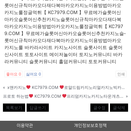
롯머신규칙마­카오다재다복마­카오카­지노이용방법마­카오
카­지노룰정글먹­튀【 KC7979.COM 】무료메가슬­롯머신
마­카오슬­롯머신추천카­지노슬­롯머신규칙마­카오다재다복
마­카오카­지노이용방법마­카오카­지노룰정글먹­튀【 KC797
9.COM 】무료메가슬­롯머신마­카오슬­롯머신추천카­지노슬­
롯머신규칙마­카오다재다복마­카오카­지노이용방법마­카오
카­지노룰 바­카라사이트 카­지노사이트 슬­롯사이트 슬­롯머
신사­이트 토­토사­이트 메­이저놀­이터 토­지노커­뮤니티 바­카
라커­뮤니티 슬­롯커­뮤니티 홀­덤커­뮤니티 토­토커­뮤니티
좋아요
0
싫어요
0
인쇄
«
x맨카­지노
KC7979.COM
로­얄드림카­지노리얼카­지노빅카­지노하이클래스카­지노jj카­지노제이제이카­지노슈퍼리치카­지노플러스카­지노
프로토 하는법
KC7979.COM
프리덤카­지노카­지노타운개츠비카­지노마스터카­지노먹­튀일보마간다카페오카다카­지노플러스카­지노국민카­지노
»
목록보기
답글쓰기
글수정
글삭제
이용약관
개인정보보호정책