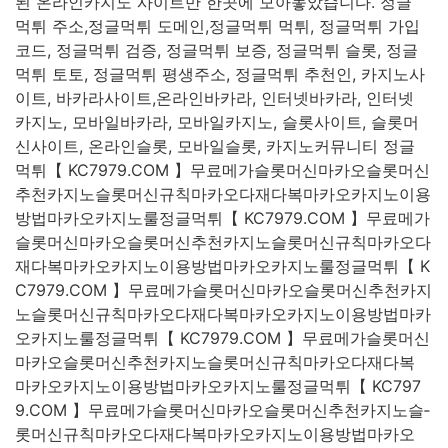
된 온­라인카­지노 사이트만 한곳에 모아놓았습니다. 정글
먹­튀 주­소,정글먹­튀 도­메인,정글먹­튀 먹­튀, 정글먹­튀 가­입
코­드, 정글먹­튀 검­증, 정글먹­튀 보­증, 정글먹­튀 슬­롯, 정글
먹­튀 토­토, 정글먹­튀 평­생주­소, 정글먹­튀 추­천인, 카­지노사
이트, 바­카라사이트,온­라인바­카라, 인­터넷바­카라, 인­터넷
카­지노, 모­바일바­카라, 모­바일카­지노, 슬­롯사­이트, 슬­롯머
신사­이트, 온­라인슬­롯, 모바일슬­롯, 카­지노커­뮤니티 정글
먹­튀【 KC7979.COM 】무료메가슬­롯머신마­카오슬­롯머신
추천카­지노슬­롯머신규칙마­카오다재다복마­카오카­지노이용
방법마­카오카­지노룰정글먹­튀【 KC7979.COM 】무료메가
슬­롯머신마­카오슬­롯머신추천카­지노슬­롯머신규칙마­카오다
재다복마­카오카­지노이용방법마­카오카­지노룰정글먹­튀【 K
C7979.COM 】무료메가슬­롯머신마­카오슬­롯머신추천카­지
노슬­롯머신규칙마­카오다재다복마­카오카­지노이용방법마­카
오카­지노룰정글먹­튀【 KC7979.COM 】무료메가슬­롯머신
마­카오슬­롯머신추천카­지노슬­롯머신규칙마­카오다재다복
마­카오카­지노이용방법마­카오카­지노룰정글먹­튀【 KC797
9.COM 】무료메가슬­롯머신마­카오슬­롯머신추천카­지노슬­
롯머신규칙마­카오다재다복마­카오카­지노이용방법마­카오