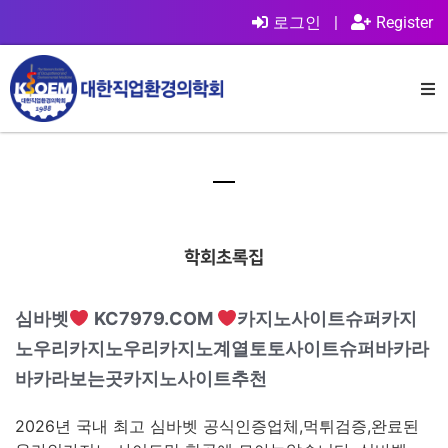
로그인
|
Register
학회초록집
심바벳
KC7979.COM
카­지노사­이트슈퍼카­지
노우리카­지노우리카­지노계열토­토­사­이트슈퍼바­카라
바­카라보는곳카­지노사­이트추천
2026년 국내 최고 심바벳 공식인증업­체,먹­튀검증,완료된