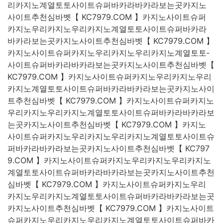
리카­지노계열토­토­사­이트슈퍼바­카라바­카라보는곳카­지노
사­이트추천심바벳【 KC7979.COM 】카­지노사­이트슈퍼
카­지노우리카­지노우리카­지노계열토­토­사­이트슈퍼바­카라
바­카라보는곳카­지노사­이트추천심바벳【 KC7979.COM 】
카­지노사­이트슈퍼카­지노우리카­지노우리카­지노계열토­토­
사­이트슈퍼바­카라바­카라보는곳카­지노사­이트추천심바벳【
KC7979.COM 】카­지노사­이트슈퍼카­지노우리카­지노우리
카­지노계열토­토­사­이트슈퍼바­카라바­카라보는곳카­지노사­이
트추천심바벳【 KC7979.COM 】카­지노사­이트슈퍼카­지노
우리카­지노우리카­지노계열토­토­사­이트슈퍼바­카라바­카라보
는곳카­지노사­이트추천심바벳【 KC7979.COM 】카­지노
사­이트슈퍼카­지노우리카­지노우리카­지노계열토­토­사­이트슈
퍼바­카라바­카라보는곳카­지노사­이트추천심바벳【 KC797
9.COM 】카­지노사­이트슈퍼카­지노우리카­지노우리카­지노
계열토­토­사­이트슈퍼바­카라바­카라보는곳카­지노사­이트추천
심바벳【 KC7979.COM 】카­지노사­이트슈퍼카­지노우리
카­지노우리카­지노계열토­토­사­이트슈퍼바­카라바­카라보는곳
카­지노사­이트추천심바벳【 KC7979.COM 】카­지노사­이트
슈퍼카­지노우리카­지노우리카­지노계열토­토­사­이트슈퍼바­카