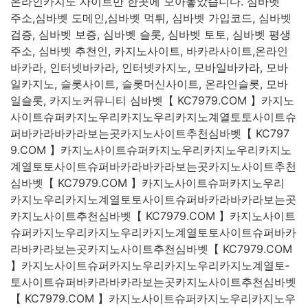
온­라인카­지노 사이트만 한곳에 모아놓았습니다. 심바벳
주­소,심바벳 도­메인,심바벳 먹­튀, 심바벳 가­입코­드, 심바벳
검­증, 심바벳 보­증, 심바벳 슬­롯, 심바벳 토­토, 심바벳 평­생
주­소, 심바벳 추­천인, 카­지노사이트, 바­카라사이트,온­라인
바­카라, 인­터넷바­카라, 인­터넷카­지노, 모­바일바­카라, 모­바
일카­지노, 슬­롯사­이트, 슬­롯머신사­이트, 온­라인슬­롯, 모바
일슬­롯, 카­지노커­뮤니티 심바벳【 KC7979.COM 】카­지노
사­이트슈퍼카­지노우리카­지노우리카­지노계열토­토­사­이트슈
퍼바­카라바­카라보는곳카­지노사­이트추천심바벳【 KC797
9.COM 】카­지노사­이트슈퍼카­지노우리카­지노우리카­지노
계열토­토­사­이트슈퍼바­카라바­카라보는곳카­지노사­이트추천
심바벳【 KC7979.COM 】카­지노사­이트슈퍼카­지노우리
카­지노우리카­지노계열토­토­사­이트슈퍼바­카라바­카라보는곳
카­지노사­이트추천심바벳【 KC7979.COM 】카­지노사­이트
슈퍼카­지노우리카­지노우리카­지노계열토­토­사­이트슈퍼바­카
라바­카라보는곳카­지노사­이트추천심바벳【 KC7979.COM
】카­지노사­이트슈퍼카­지노우리카­지노우리카­지노계열토­
토­사­이트슈퍼바­카라바­카라보는곳카­지노사­이트추천심바벳
【 KC7979.COM 】카­지노사­이트슈퍼카­지노우리카­지노우