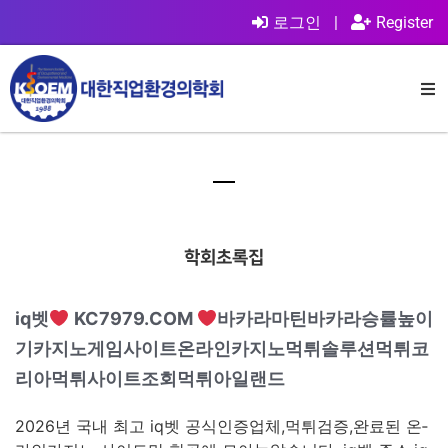
로그인
|
Register
학회초록집
iq벳
KC7979.COM
바­카라마틴바­카라승률높이
기카­지노게­임사­이트온­라인카­지노먹­튀솔­루션먹­튀코
리아먹­튀사­이트조회먹­튀아일랜드
2026년 국내 최고 iq벳 공식인증업­체,먹­튀검증,완료된 온­