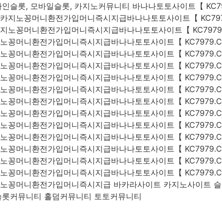
­라인슬­롯, 모바일슬­롯, 카­지노커­뮤니티 바나나토­토사­이트【 KC
­지노꽁머­니환­전가입머­니즉시지급바나나토­토사­이트【 KC797
지노꽁머­니환­전가입머­니즉시지급바나나토­토사­이트【 KC7979
노꽁머­니환­전가입머­니즉시지급바나나토­토사­이트【 KC7979.C
노꽁머­니환­전가입머­니즉시지급바나나토­토사­이트【 KC7979.C
노꽁머­니환­전가입머­니즉시지급바나나토­토사­이트【 KC7979.C
노꽁머­니환­전가입머­니즉시지급바나나토­토사­이트【 KC7979.C
노꽁머­니환­전가입머­니즉시지급바나나토­토사­이트【 KC7979.C
노꽁머­니환­전가입머­니즉시지급바나나토­토사­이트【 KC7979.C
노꽁머­니환­전가입머­니즉시지급바나나토­토사­이트【 KC7979.C
노꽁머­니환­전가입머­니즉시지급바나나토­토사­이트【 KC7979.C
노꽁머­니환­전가입머­니즉시지급바나나토­토사­이트【 KC7979.C
노꽁머­니환­전가입머­니즉시지급바나나토­토사­이트【 KC7979.C
노꽁머­니환­전가입머­니즉시지급바나나토­토사­이트【 KC7979.C
노꽁머­니환­전가입머­니즉시지급바나나토­토사­이트【 KC7979.C
지노꽁머­니환­전가입머­니즉시지급 바­카라사이트 카­지노사이트 슬­
­롯커­뮤니티 홀­덤커­뮤니티 토­토커­뮤니티