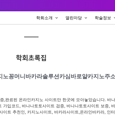
학회소개
열린마당
학술정보
학회초록집
­지노꽁머­니바­카라솔­루션카심바로­얄카­지노주­
검증,완료된 온­라인카­지노 사이트만 한곳에 모아놓았습니다. 바나
 가­입코­드, 바나나토­토사­이트 검­증, 바나나토­토사­이트 보­증, 
사­이트 추­천인, 카­지노사이트, 바­카라사이트,온­라인바­카라, 인­터