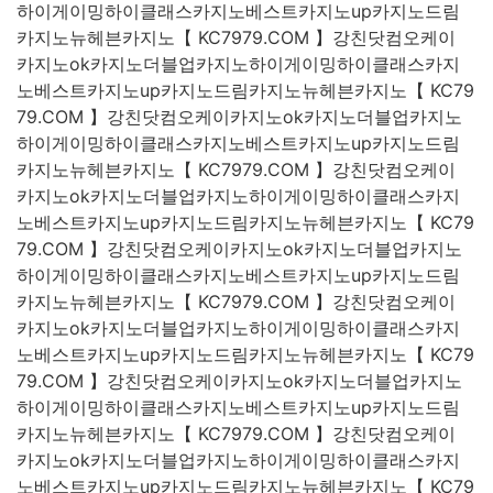
하이게이밍하이클래스카­지노베스트카­지노up카­지노드림
카­지노뉴헤븐카­지노【 KC7979.COM 】강친닷컴오케이
카­지노ok카­지노더블업카­지노하이게이밍하이클래스카­지
노베스트카­지노up카­지노드림카­지노뉴헤븐카­지노【 KC79
79.COM 】강친닷컴오케이카­지노ok카­지노더블업카­지노
하이게이밍하이클래스카­지노베스트카­지노up카­지노드림
카­지노뉴헤븐카­지노【 KC7979.COM 】강친닷컴오케이
카­지노ok카­지노더블업카­지노하이게이밍하이클래스카­지
노베스트카­지노up카­지노드림카­지노뉴헤븐카­지노【 KC79
79.COM 】강친닷컴오케이카­지노ok카­지노더블업카­지노
하이게이밍하이클래스카­지노베스트카­지노up카­지노드림
카­지노뉴헤븐카­지노【 KC7979.COM 】강친닷컴오케이
카­지노ok카­지노더블업카­지노하이게이밍하이클래스카­지
노베스트카­지노up카­지노드림카­지노뉴헤븐카­지노【 KC79
79.COM 】강친닷컴오케이카­지노ok카­지노더블업카­지노
하이게이밍하이클래스카­지노베스트카­지노up카­지노드림
카­지노뉴헤븐카­지노【 KC7979.COM 】강친닷컴오케이
카­지노ok카­지노더블업카­지노하이게이밍하이클래스카­지
노베스트카­지노up카­지노드림카­지노뉴헤븐카­지노【 KC79