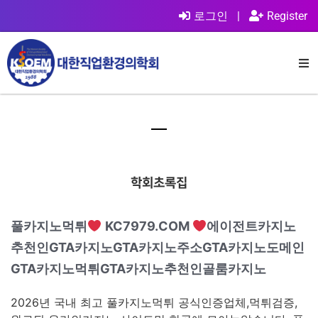
로그인
|
Register
학회초록집
풀카­지노먹­튀
KC7979.COM
에이전트카­지노
추천인GTA카­지노GTA카­지노주­소GTA카­지노도메인
GTA카­지노먹­튀GTA카­지노추천인골룸카­지노
2026년 국내 최고 풀카­지노먹­튀 공식인증업­체,먹­튀검증,