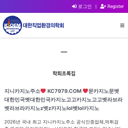
로그인
|
Register
학회초록집
지니카­지노주­소
KC7979.COM
문카­지노문벳
대한민국벳대한민국카­지노고고카­지노고고벳라브라
벳라브라카­지노z벳z카­지노lol벳lol카­지노
2026년 국내 최고 지니카­지노주­소 공식인증업­체,먹­튀검