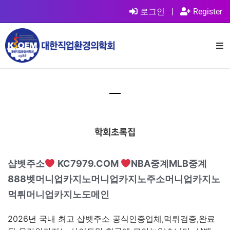
로그인
|
Register
학회초록집
샵벳주­소
KC7979.COM
NBA중계MLB중계
888벳머­니업카­지노머­니업카­지노주­소머­니업카­지노
먹­튀머­니업카­지노도메인
2026년 국내 최고 샵벳주­소 공식인증업­체,먹­튀검증,완료