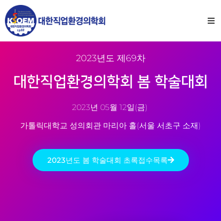
2023년도 제69차
대한직업환경의학회 봄 학술대회
2023년 05월 12일(금)
가톨릭대학교 성의회관 마리아 홀(서울 서초구 소재)
2023년도 봄 학술대회 초록접수목록